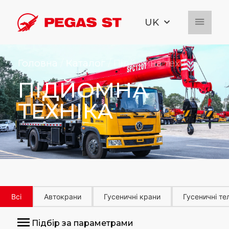
UK
Головна
/
Каталог
/ Підйомна техніка
ПІДЙОМНА
ТЕХНІКА
Всі
Автокрани
Гусеничні крани
Гусеничні те
Підбір за параметрами