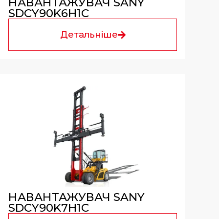
НАВАНТАЖУВАЧ SANY
SDCY90K6H1C
Детальніше
НАВАНТАЖУВАЧ SANY
SDCY90K7H1C